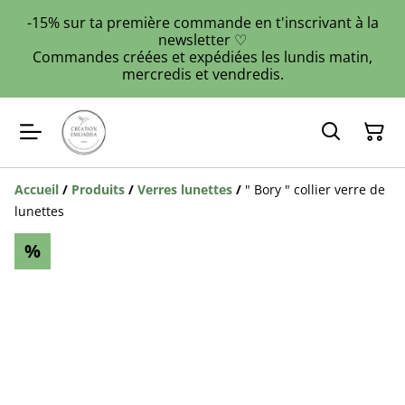
-15% sur ta première commande en t'inscrivant à la
newsletter ♡
Commandes créées et expédiées les lundis matin,
mercredis et vendredis.
Accueil
/
Produits
/
Verres lunettes
/
" Bory " collier verre de
lunettes
%