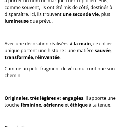
à porter un nom de marque chez l’opticien. Puis,
comme souvent, ils ont été mis de côté, destinés à
disparaître. Ici, ils trouvent
une seconde vie,
plus
lumineuse
que prévu.
Avec une décoration réalisées
à la main
, ce collier
unique portent une histoire : une matière
sauvée
,
transformée
,
réinventée
.
Comme un petit fragment de vécu qui continue son
chemin.
Originales
,
très
légères
et
engagées
, il apporte une
touche
féminine
,
aérienne
et
éthique
à ta tenue.