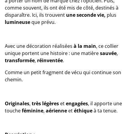
à porter un nom de marque chez l’opticien. Puis,
comme souvent, ils ont été mis de côté, destinés à
disparaître. Ici, ils trouvent
une seconde vie,
plus
lumineuse
que prévu.
Avec une décoration réalisées
à la main
, ce collier
unique portent une histoire : une matière
sauvée
,
transformée
,
réinventée
.
Comme un petit fragment de vécu qui continue son
chemin.
Originales
,
très
légères
et
engagées
, il apporte une
touche
féminine
,
aérienne
et
éthique
à ta tenue.