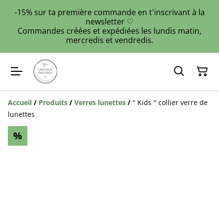
-15% sur ta première commande en t'inscrivant à la
newsletter ♡
Commandes créées et expédiées les lundis matin,
mercredis et vendredis.
Accueil
/
Produits
/
Verres lunettes
/
" Kids " collier verre de
lunettes
%