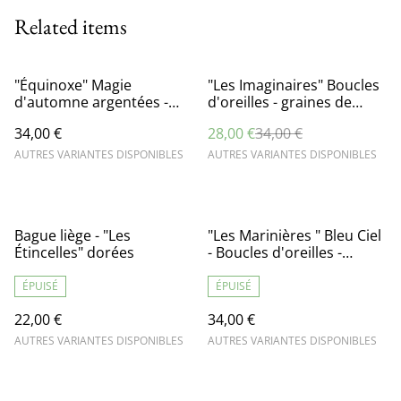
Related items
%
"Équinoxe" Magie
"Les Imaginaires" Boucles
d'automne argentées -
d'oreilles - graines de
boucles d'oreilles graines
potimarron
34,00 €
28,00 €
34,00 €
de potimarron
AUTRES VARIANTES DISPONIBLES
AUTRES VARIANTES DISPONIBLES
Bague liège - "Les
"Les Marinières " Bleu Ciel
Étincelles" dorées
- Boucles d'oreilles -
graines de potimarron
ÉPUISÉ
ÉPUISÉ
22,00 €
34,00 €
AUTRES VARIANTES DISPONIBLES
AUTRES VARIANTES DISPONIBLES