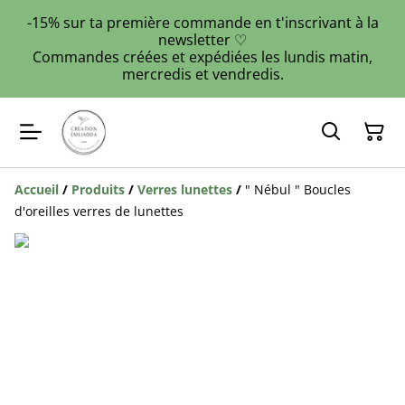
-15% sur ta première commande en t'inscrivant à la
newsletter ♡
Commandes créées et expédiées les lundis matin,
mercredis et vendredis.
Accueil
/
Produits
/
Verres lunettes
/
" Nébul " Boucles
d'oreilles verres de lunettes